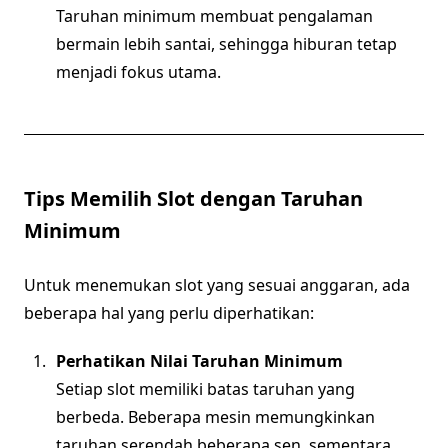
Taruhan minimum membuat pengalaman
bermain lebih santai, sehingga hiburan tetap
menjadi fokus utama.
Tips Memilih Slot dengan Taruhan
Minimum
Untuk menemukan slot yang sesuai anggaran, ada
beberapa hal yang perlu diperhatikan:
Perhatikan Nilai Taruhan Minimum
Setiap slot memiliki batas taruhan yang
berbeda. Beberapa mesin memungkinkan
taruhan serendah beberapa sen, sementara