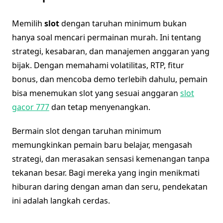
Memilih
slot
dengan taruhan minimum bukan
hanya soal mencari permainan murah. Ini tentang
strategi, kesabaran, dan manajemen anggaran yang
bijak. Dengan memahami volatilitas, RTP, fitur
bonus, dan mencoba demo terlebih dahulu, pemain
bisa menemukan slot yang sesuai anggaran
slot
gacor 777
dan tetap menyenangkan.
Bermain slot dengan taruhan minimum
memungkinkan pemain baru belajar, mengasah
strategi, dan merasakan sensasi kemenangan tanpa
tekanan besar. Bagi mereka yang ingin menikmati
hiburan daring dengan aman dan seru, pendekatan
ini adalah langkah cerdas.