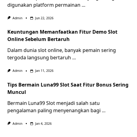
digunakan platform permainan
...
Admin
Jun 22, 2026
Keuntungan Memanfaatkan Fitur Demo Slot
Online Sebelum Bertaruh
Dalam dunia slot online, banyak pemain sering
tergoda langsung bertaruh
...
Admin
Jan 11, 2026
Tips Bermain Luna99 Slot Saat Fitur Bonus Sering
Muncul
Bermain Luna99 Slot menjadi salah satu
pengalaman paling menyenangkan bagi
...
Admin
Jan 4, 2026