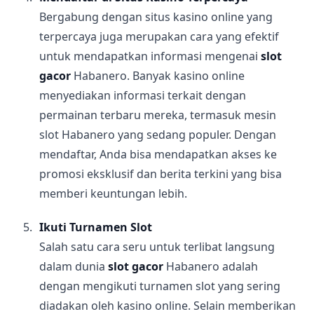
Bergabung dengan situs kasino online yang
terpercaya juga merupakan cara yang efektif
untuk mendapatkan informasi mengenai
slot
gacor
Habanero. Banyak kasino online
menyediakan informasi terkait dengan
permainan terbaru mereka, termasuk mesin
slot Habanero yang sedang populer. Dengan
mendaftar, Anda bisa mendapatkan akses ke
promosi eksklusif dan berita terkini yang bisa
memberi keuntungan lebih.
Ikuti Turnamen Slot
Salah satu cara seru untuk terlibat langsung
dalam dunia
slot gacor
Habanero adalah
dengan mengikuti turnamen slot yang sering
diadakan oleh kasino online. Selain memberikan