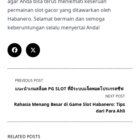
agar Anda bisa terus menikmati keseruan
permainan slot gacor yang ditawarkan oleh
Habanero. Selamat bermain dan semoga
keberuntungan selalu menyertai Anda!
<span
PREVIOUS POST
class="nav-
แนะนำเกมสล็อต PG SLOT ที่มีระบบแจ็คพอตโปรเกรสซีฟ
subtitle
NEXT POST
screen-
Rahasia Menang Besar di Game Slot Habanero: Tips
reader-
dari Para Ahli
text">Page</span>
RELATED POSTS