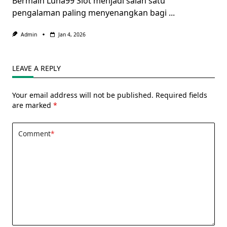
Bermain Luna99 Slot menjadi salah satu
pengalaman paling menyenangkan bagi
...
Admin
Jan 4, 2026
LEAVE A REPLY
Your email address will not be published.
Required fields
are marked
*
Comment
*