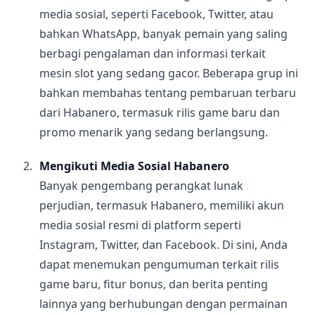
media sosial, seperti Facebook, Twitter, atau
bahkan WhatsApp, banyak pemain yang saling
berbagi pengalaman dan informasi terkait
mesin slot yang sedang gacor. Beberapa grup ini
bahkan membahas tentang pembaruan terbaru
dari Habanero, termasuk rilis game baru dan
promo menarik yang sedang berlangsung.
Mengikuti Media Sosial Habanero
Banyak pengembang perangkat lunak
perjudian, termasuk Habanero, memiliki akun
media sosial resmi di platform seperti
Instagram, Twitter, dan Facebook. Di sini, Anda
dapat menemukan pengumuman terkait rilis
game baru, fitur bonus, dan berita penting
lainnya yang berhubungan dengan permainan