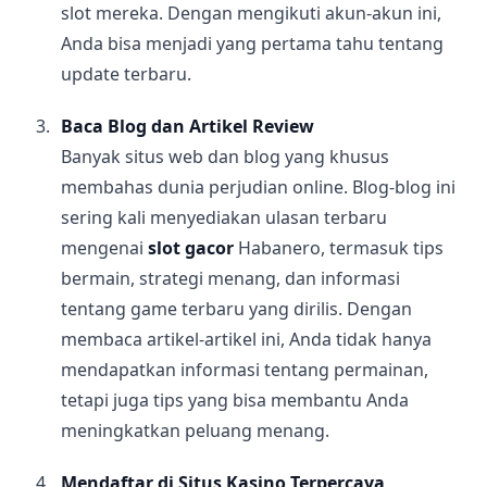
slot mereka. Dengan mengikuti akun-akun ini,
Anda bisa menjadi yang pertama tahu tentang
update terbaru.
Baca Blog dan Artikel Review
Banyak situs web dan blog yang khusus
membahas dunia perjudian online. Blog-blog ini
sering kali menyediakan ulasan terbaru
mengenai
slot gacor
Habanero, termasuk tips
bermain, strategi menang, dan informasi
tentang game terbaru yang dirilis. Dengan
membaca artikel-artikel ini, Anda tidak hanya
mendapatkan informasi tentang permainan,
tetapi juga tips yang bisa membantu Anda
meningkatkan peluang menang.
Mendaftar di Situs Kasino Terpercaya