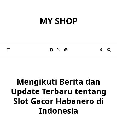
Skip
to
content
MY SHOP
Mengikuti Berita dan
Update Terbaru tentang
Slot Gacor Habanero di
Indonesia