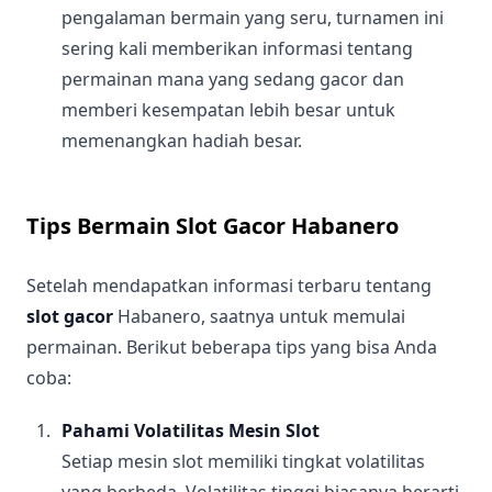
pengalaman bermain yang seru, turnamen ini
sering kali memberikan informasi tentang
permainan mana yang sedang gacor dan
memberi kesempatan lebih besar untuk
memenangkan hadiah besar.
Tips Bermain Slot Gacor Habanero
Setelah mendapatkan informasi terbaru tentang
slot gacor
Habanero, saatnya untuk memulai
permainan. Berikut beberapa tips yang bisa Anda
coba:
Pahami Volatilitas Mesin Slot
Setiap mesin slot memiliki tingkat volatilitas