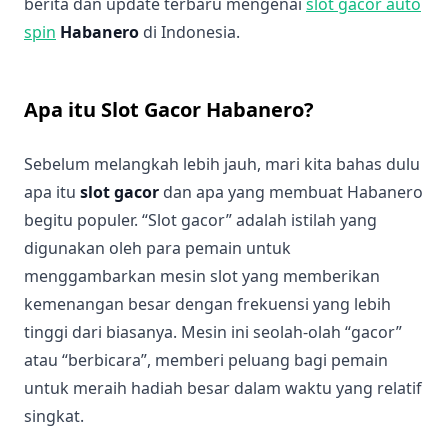
berita dan update terbaru mengenai
slot gacor auto
spin
Habanero
di Indonesia.
Apa itu Slot Gacor Habanero?
Sebelum melangkah lebih jauh, mari kita bahas dulu
apa itu
slot gacor
dan apa yang membuat Habanero
begitu populer. “Slot gacor” adalah istilah yang
digunakan oleh para pemain untuk
menggambarkan mesin slot yang memberikan
kemenangan besar dengan frekuensi yang lebih
tinggi dari biasanya. Mesin ini seolah-olah “gacor”
atau “berbicara”, memberi peluang bagi pemain
untuk meraih hadiah besar dalam waktu yang relatif
singkat.