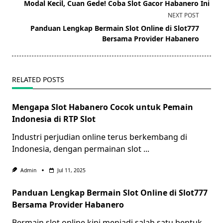
class="nav-
Modal Kecil, Cuan Gede! Coba Slot Gacor Habanero Ini
subtitle
NEXT POST
screen-
Panduan Lengkap Bermain Slot Online di Slot777
reader-
Bersama Provider Habanero
text">Page</span>
RELATED POSTS
Mengapa Slot Habanero Cocok untuk Pemain
Indonesia di RTP Slot
Industri perjudian online terus berkembang di
Indonesia, dengan permainan slot
...
Admin
Jul 11, 2025
Panduan Lengkap Bermain Slot Online di Slot777
Bersama Provider Habanero
Bermain slot online kini menjadi salah satu bentuk