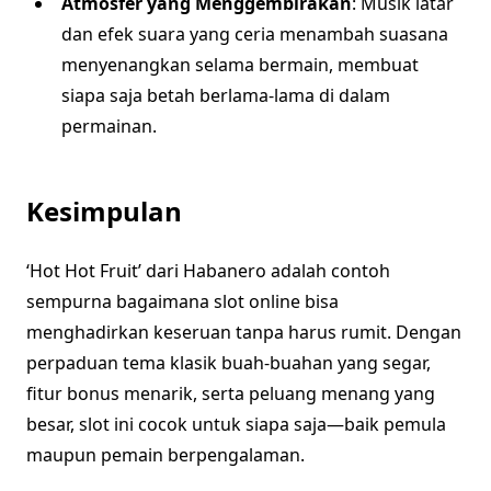
Atmosfer yang Menggembirakan
: Musik latar
dan efek suara yang ceria menambah suasana
menyenangkan selama bermain, membuat
siapa saja betah berlama-lama di dalam
permainan.
Kesimpulan
‘Hot Hot Fruit’ dari Habanero adalah contoh
sempurna bagaimana slot online bisa
menghadirkan keseruan tanpa harus rumit. Dengan
perpaduan tema klasik buah-buahan yang segar,
fitur bonus menarik, serta peluang menang yang
besar, slot ini cocok untuk siapa saja—baik pemula
maupun pemain berpengalaman.