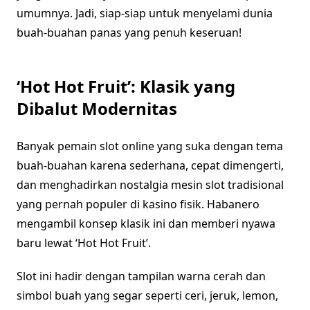
umumnya. Jadi, siap-siap untuk menyelami dunia
buah-buahan panas yang penuh keseruan!
‘Hot Hot Fruit’: Klasik yang
Dibalut Modernitas
Banyak pemain slot online yang suka dengan tema
buah-buahan karena sederhana, cepat dimengerti,
dan menghadirkan nostalgia mesin slot tradisional
yang pernah populer di kasino fisik. Habanero
mengambil konsep klasik ini dan memberi nyawa
baru lewat ‘Hot Hot Fruit’.
Slot ini hadir dengan tampilan warna cerah dan
simbol buah yang segar seperti ceri, jeruk, lemon,