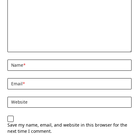
Name
*
Email
*
Website
Save my name, email, and website in this browser for the
next time I comment.