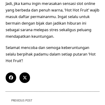
Jadi, jika kamu ingin merasakan sensasi slot online
yang berbeda dan penuh warna, ‘Hot Hot Fruit’ wajib
masuk daftar permainanmu. Ingat selalu untuk
bermain dengan bijak dan jadikan hiburan ini
sebagai sarana melepas stres sekaligus peluang
mendapatkan keuntungan.
Selamat mencoba dan semoga keberuntungan
selalu berpihak padamu dalam setiap putaran ‘Hot
Hot Fruit’!
<span
PREVIOUS POST