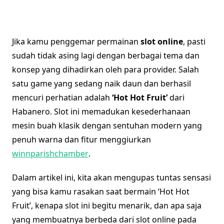
Jika kamu penggemar permainan
slot online
, pasti
sudah tidak asing lagi dengan berbagai tema dan
konsep yang dihadirkan oleh para provider. Salah
satu game yang sedang naik daun dan berhasil
mencuri perhatian adalah
‘Hot Hot Fruit’
dari
Habanero. Slot ini memadukan kesederhanaan
mesin buah klasik dengan sentuhan modern yang
penuh warna dan fitur menggiurkan
winnparishchamber
.
Dalam artikel ini, kita akan mengupas tuntas sensasi
yang bisa kamu rasakan saat bermain ‘Hot Hot
Fruit’, kenapa slot ini begitu menarik, dan apa saja
yang membuatnya berbeda dari slot online pada