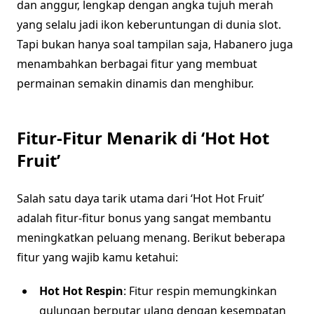
dan anggur, lengkap dengan angka tujuh merah
yang selalu jadi ikon keberuntungan di dunia slot.
Tapi bukan hanya soal tampilan saja, Habanero juga
menambahkan berbagai fitur yang membuat
permainan semakin dinamis dan menghibur.
Fitur-Fitur Menarik di ‘Hot Hot
Fruit’
Salah satu daya tarik utama dari ‘Hot Hot Fruit’
adalah fitur-fitur bonus yang sangat membantu
meningkatkan peluang menang. Berikut beberapa
fitur yang wajib kamu ketahui:
Hot Hot Respin
: Fitur respin memungkinkan
gulungan berputar ulang dengan kesempatan