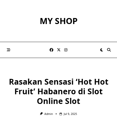
Skip
to
content
MY SHOP
Rasakan Sensasi ‘Hot Hot
Fruit’ Habanero di Slot
Online Slot
Admin
Jul 9, 2025