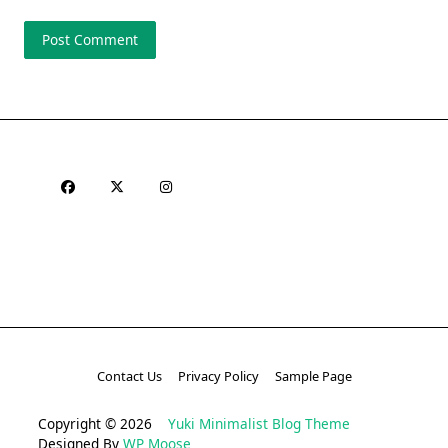
Contact Us
Privacy Policy
Sample Page
Copyright © 2026
Yuki Minimalist Blog Theme
Designed By
WP Moose