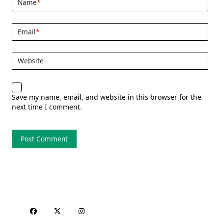
Name
*
Email
*
Website
Save my name, email, and website in this browser for the
next time I comment.