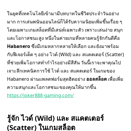
ในยุคที่เทคโนโลยีเข้ามามีบทบาทในชีวิตประจำวันอย่าง
มาก การเล่นพนันออนไลน์ก็ได้รับความนิยมเพิ่มขึ้นเรื่อย ๆ
โดยเฉพาะเกมสล็อตที่มีเสน่ห์เฉพาะตัว เพราะเล่นง่าย สนุก
และโอกาสชนะสูง หนึ่งในค่ายเกมที่หลายคนรู้จักกันดีคือ
Habanero
ซึ่งมีเกมหลากหลายให้เลือก และยังมาพร้อม
กับฟีเจอร์เด็ด ๆ อย่าง ไวด์ (Wild) และ สแคตเตอร์ (Scatter)
ที่ช่วยเพิ่มโอกาสทำกำไรอย่างมีสีสัน วันนี้เราจะพาคุณไป
เจาะลึกเทคนิคการใช้ ไวด์ และ สแคตเตอร์ ในเกมของ
Habanero ผ่านแพลตฟอร์มสุดฮิตอย่าง
ออลสล็อต
เพื่อเพิ่ม
ความสนุกและโอกาสชนะของคุณให้มากขึ้น
https://joker888-gaming.com/
รู้จัก ไวด์ (Wild) และ สแคตเตอร์
(Scatter) ในเกมสล็อต