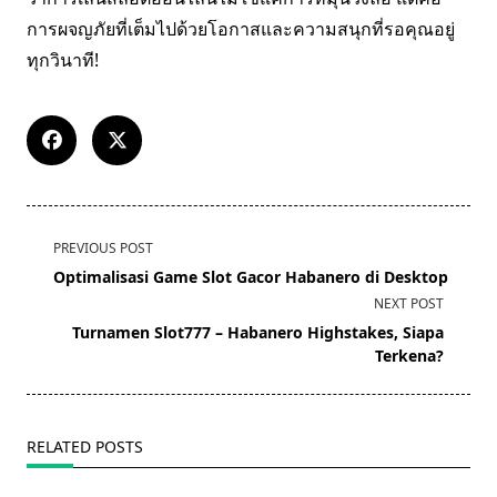
การผจญภัยที่เต็มไปด้วยโอกาสและความสนุกที่รอคุณอยู่
ทุกวินาที!
<span
PREVIOUS POST
class="nav-
Optimalisasi Game Slot Gacor Habanero di Desktop
subtitle
NEXT POST
screen-
Turnamen Slot777 – Habanero Highstakes, Siapa
reader-
Terkena?
text">Page</span>
RELATED POSTS