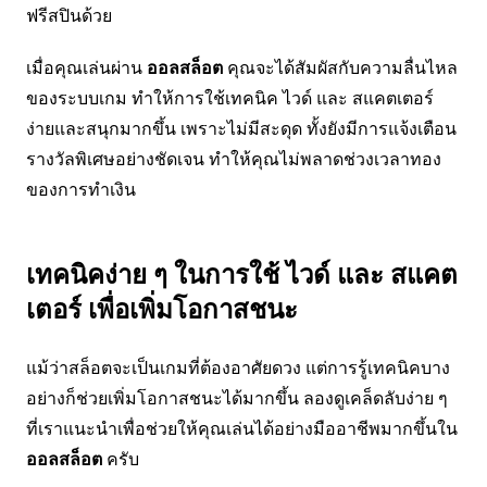
ฟรีสปินด้วย
เมื่อคุณเล่นผ่าน
ออลสล็อต
คุณจะได้สัมผัสกับความลื่นไหล
ของระบบเกม ทำให้การใช้เทคนิค ไวด์ และ สแคตเตอร์
ง่ายและสนุกมากขึ้น เพราะไม่มีสะดุด ทั้งยังมีการแจ้งเตือน
รางวัลพิเศษอย่างชัดเจน ทำให้คุณไม่พลาดช่วงเวลาทอง
ของการทำเงิน
เทคนิคง่าย ๆ ในการใช้ ไวด์ และ สแคต
เตอร์ เพื่อเพิ่มโอกาสชนะ
แม้ว่าสล็อตจะเป็นเกมที่ต้องอาศัยดวง แต่การรู้เทคนิคบาง
อย่างก็ช่วยเพิ่มโอกาสชนะได้มากขึ้น ลองดูเคล็ดลับง่าย ๆ
ที่เราแนะนำเพื่อช่วยให้คุณเล่นได้อย่างมืออาชีพมากขึ้นใน
ออลสล็อต
ครับ