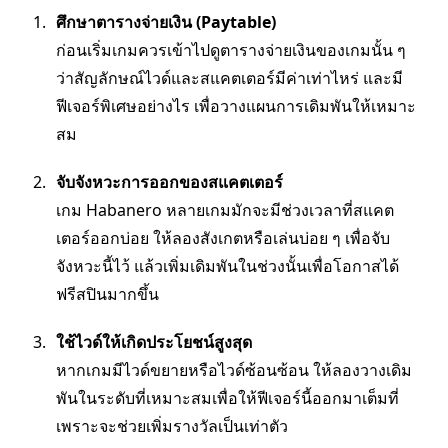
ศึกษาตารางจ่ายเงิน (Paytable)
ก่อนเริ่มเกมควรเข้าไปดูตารางจ่ายเงินของเกมนั้น ๆ
ว่าสัญลักษณ์ไวด์และสแคตเตอร์มีค่าเท่าไหร่ และมี
ฟีเจอร์พิเศษอย่างไร เพื่อวางแผนการเดิมพันให้เหมาะ
สม
จับจังหวะการออกของสแคตเตอร์
เกม Habanero หลายเกมมักจะมีช่วงเวลาที่สแคต
เตอร์ออกบ่อย ให้ลองสังเกตหรือเล่นบ่อย ๆ เพื่อจับ
จังหวะนี้ไว้ แล้วเพิ่มเดิมพันในช่วงนั้นเพื่อโอกาสได้
ฟรีสปินมากขึ้น
ใช้ไวด์ให้เกิดประโยชน์สูงสุด
หากเกมมีไวด์ขยายหรือไวด์ซ้อนซ้อน ให้ลองวางเดิม
พันในระดับที่เหมาะสมเพื่อให้ฟีเจอร์นี้ออกมาเต็มที่
เพราะจะช่วยเพิ่มรางวัลเป็นเท่าตัว