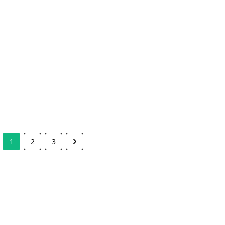
1
2
3