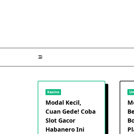
Skip
to
content
Kasino
Un
Modal Kecil,
M
Cuan Gede! Coba
Be
Slot Gacor
B
Habanero Ini
Pl