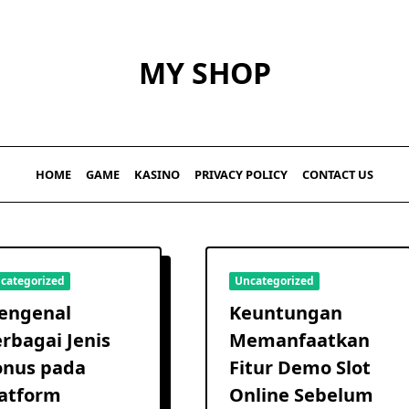
MY SHOP
HOME
GAME
KASINO
PRIVACY POLICY
CONTACT US
categorized
Uncategorized
engenal
Keuntungan
rbagai Jenis
Memanfaatkan
onus pada
Fitur Demo Slot
atform
Online Sebelum