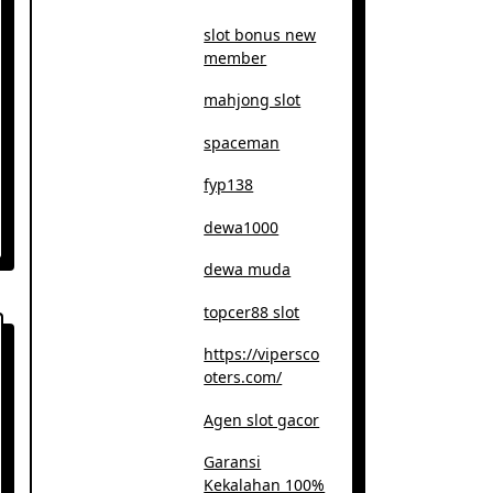
slot bonus new
member
mahjong slot
spaceman
fyp138
dewa1000
dewa muda
topcer88 slot
https://vipersco
oters.com/
Agen slot gacor
Garansi
Kekalahan 100%