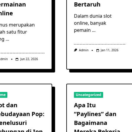
ermainan
Bertaruh
line
Dalam dunia slot
online, banyak
nus merupakan
pemain
...
ah satu fitur
ng
...
Admin
Jan 11, 2026
Admin
Jun 22, 2026
ame
Uncategorized
ot dan
Apa Itu
ebudayaan Pop:
“Paylines” dan
enelusuri
Bagaimana
bungan di Ion
Mereka Bekerja