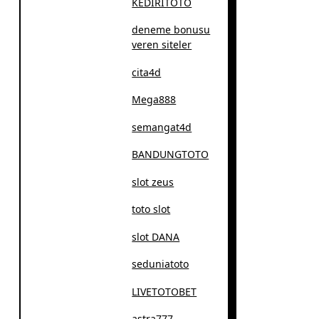
KEDIRITOTO
deneme bonusu
veren siteler
cita4d
Mega888
semangat4d
BANDUNGTOTO
slot zeus
toto slot
slot DANA
seduniatoto
LIVETOTOBET
astra777