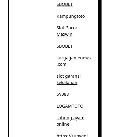
SBOBET
Kampungtoto
Slot Gacor
Maxwin
SBOBET
surgagamenews
.com
slot garansi
kekalahan
SV388
LOGAMTOTO
sabung ayam
online
https://sunwin1.