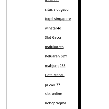
situs slot gacor
togel singapore
winstar4d
Slot Gacor
malukutoto
Keluaran SDY
mahjong288
Data Macau
prowin77
slot online
Robopragma