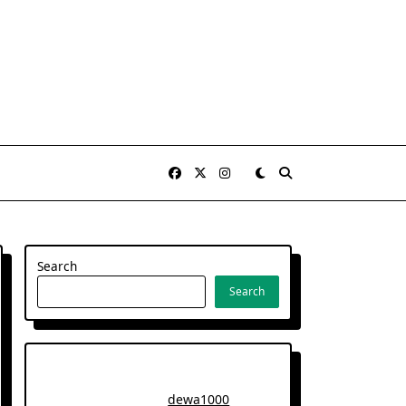
Search
Search
dewa1000